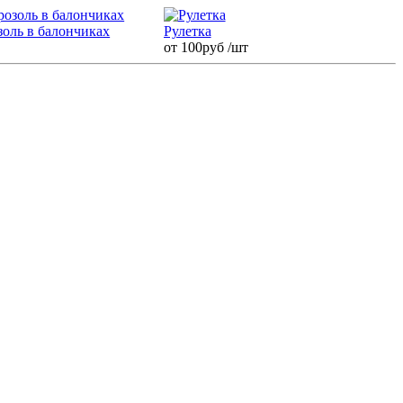
золь в балончиках
Рулетка
от 100руб
/шт