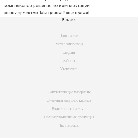
комплексное решение по комплектации
ваших проектов. Мы ценим Ваше время!
Каталог
Профнастил
Металлочерепица
Сайдинг
Заборы
Утеплитель
Сопутствующие материалы
Элементы несущего каркаса
Водосточные системы
Полимерно-песчаная продукция
Лист плоский