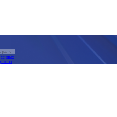
ь расчет
х данных
данных