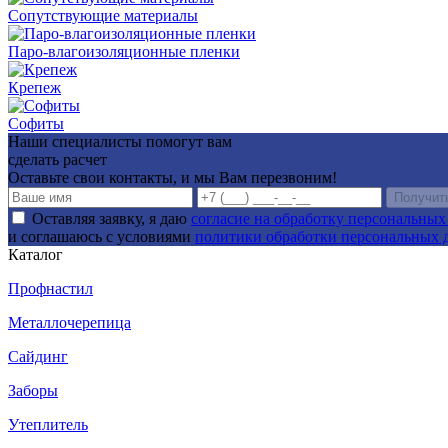
Сопутствующие материалы
Паро-влагоизоляционные пленки
Крепеж
Софиты
Наши специалисты помогут вам
сделать расчет
Оставьте свои контакты, и мы Вам перезвоним!
Получит
Оставляя заявку, я даю
согласие на обработку персональны
и соглашаюсь с условиями
политики обработки персональных 
Каталог
Профнастил
Металлочерепица
Сайдинг
Заборы
Утеплитель