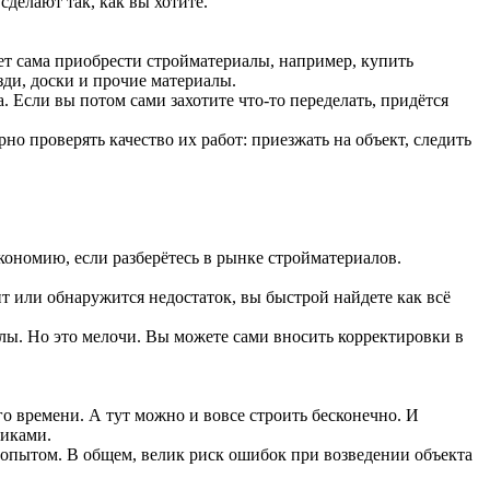
 сделают так, как вы хотите.
очет сама приобрести стройматериалы, например, купить
зди, доски и прочие материалы.
 Если вы потом сами захотите что-то переделать, придётся
но проверять качество их работ: приезжать на объект, следить
кономию, если разберётесь в рынке стройматериалов.
нт или обнаружится недостаток, вы быстрой найдете как всё
алы. Но это мелочи. Вы можете сами вносить корректировки в
го времени. А тут можно и вовсе строить бесконечно. И
никами.
 опытом. В общем, велик риск ошибок при возведении объекта