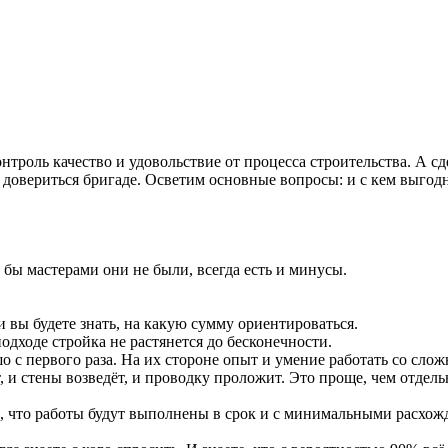
контроль качество и удовольствие от процесса строительства. А 
 довериться бригаде. Осветим основные вопросы: и с кем выгодн
бы мастерами они не были, всегда есть и минусы.
и вы будете знать, на какую сумму ориентироваться.
одходе стройка не растянется до бесконечности.
ошо с первого раза. На их стороне опыт и умение работать со сл
ёт, и стены возведёт, и проводку проложит. Это проще, чем отде
м, что работы будут выполнены в срок и с минимальными расхожд