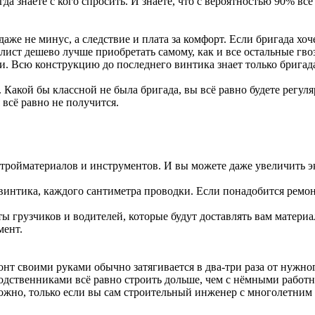
гда знаете с кого спросить. И знаете, что с вероятностью 90% всё
 даже не минус, а следствие и плата за комфорт. Если бригада х
лист дешево лучше приобретать самому, как и все остальные гво
. Всю конструкцию до последнего винтика знает только бригада.
Какой бы классной не была бригада, вы всё равно будете регуляр
 всё равно не получится.
стройматериалов и инструментов. И вы можете даже увеличить э
о винтика, каждого сантиметра проводки. Если понадобится ремо
ы грузчиков и водителей, которые будут доставлять вам матери
мент.
онт своими руками обычно затягивается в два-три раза от нужно
 родственниками всё равно строить дольше, чем с нёмными работ
Можно, только если вы сам строительный инженер с многолетним