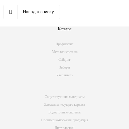
Назад к списку
Каталог
Профнастил
Металлочерепица
Сайдинг
Заборы
Утеплитель
Сопутствующие материалы
Элементы несущего каркаса
Водосточные системы
Полимерно-песчаная продукция
Лист плоский