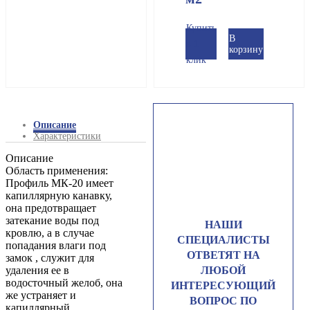
Купить
В
в 1
корзину
клик
Описание
Характеристики
Описание
Область применения:
Профиль МК-20 имеет
капиллярную канавку,
она предотвращает
затекание воды под
НАШИ
кровлю, а в случае
СПЕЦИАЛИСТЫ
попадания влаги под
ОТВЕТЯТ НА
замок , служит для
удаления ее в
ЛЮБОЙ
водосточный желоб, она
ИНТЕРЕСУЮЩИЙ
же устраняет и
ВОПРОС ПО
капиллярный