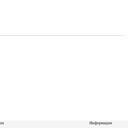
Кровля и фасад за 1 час*
По вашим размера
ии
Информация