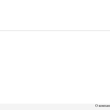
Доставка в любой регион РФ
Быстро и удобно
О компан